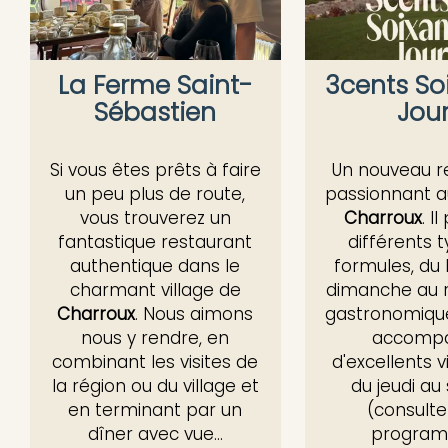
La Ferme Saint-
3cents So
Sébastien
Jou
Si vous êtes prêts à faire
Un nouveau r
un peu plus de route,
passionnant 
vous trouverez un
Charroux
. I
fantastique restaurant
différents 
authentique dans le
formules, du 
charmant village de
dimanche au 
Charroux
. Nous aimons
gastronomiqu
nous y rendre, en
accomp
combinant les visites de
d'excellents v
la région ou du village et
du jeudi au
en terminant par un
(consulte
dîner avec vue...
program