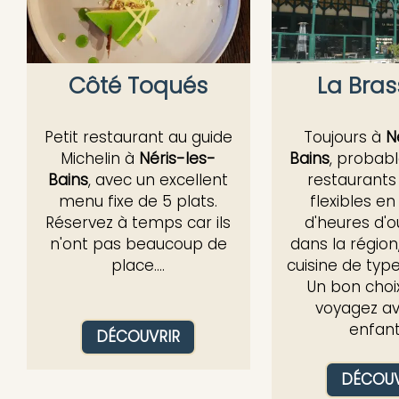
Côté Toqués
La Bras
Petit restaurant au guide
Toujours à
N
Michelin à
Néris-les-
Bains
, probab
Bains
, avec un excellent
restaurants 
menu fixe de 5 plats.
flexibles e
Réservez à temps car ils
d'heures d'o
n'ont pas beaucoup de
dans la région
place....
cuisine de type
Un bon choix
voyagez a
enfants
DÉCOUVRIR
DÉCOUV