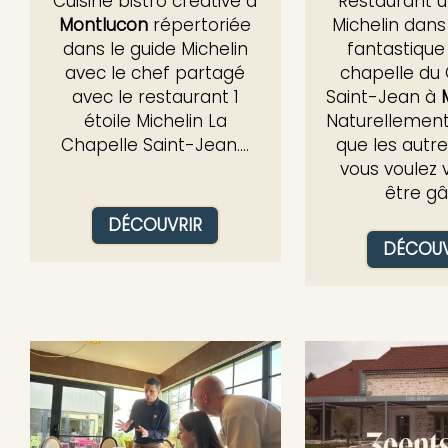
Cuisine bistro créative à
Restaurant u
Montlucon
répertoriée
Michelin dans
dans le guide Michelin
fantastique
avec le chef partagé
chapelle du
avec le restaurant 1
Saint-Jean à
étoile Michelin La
Naturellement
Chapelle Saint-Jean....
que les autre
vous voulez 
être gât
DÉCOUVRIR
DÉCOUV