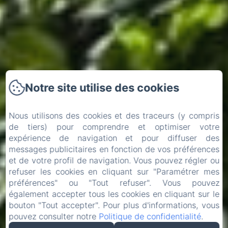
Notre site utilise des cookies
Nous utilisons des cookies et des traceurs (y compris
de tiers) pour comprendre et optimiser votre
expérience de navigation et pour diffuser des
messages publicitaires en fonction de vos préférences
et de votre profil de navigation. Vous pouvez régler ou
refuser les cookies en cliquant sur "Paramétrer mes
préférences" ou "Tout refuser". Vous pouvez
également accepter tous les cookies en cliquant sur le
bouton "Tout accepter". Pour plus d'informations, vous
pouvez consulter notre
Politique de confidentialité
.