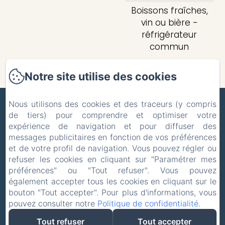
Boissons fraîches,
vin ou bière -
réfrigérateur
commun
Notre site utilise des cookies
ZONE BLEUE
Nous utilisons des cookies et des traceurs (y compris
de tiers) pour comprendre et optimiser votre
expérience de navigation et pour diffuser des
Politique de confidentialité
Informations légales
messages publicitaires en fonction de vos préférences
Informations sur les cookies
et de votre profil de navigation. Vous pouvez régler ou
5 Route de la Celle, Hyds, 03600, France
refuser les cookies en cliquant sur "Paramétrer mes
pholmgaa@outlook.com
préférences" ou "Tout refuser". Vous pouvez
+33 637465039
également accepter tous les cookies en cliquant sur le
bouton "Tout accepter". Pour plus d'informations, vous
+31 627014779
pouvez consulter notre
Politique de confidentialité
.
Tout refuser
Tout accepter