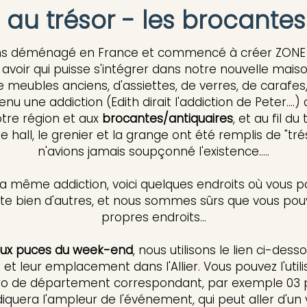
au trésor - les brocantes
ns déménagé en France et commencé à créer ZONE B
 avoir qui puisse s'intégrer dans notre nouvelle mais
 meubles anciens, d'assiettes, de verres, de carafes, 
 une addiction (Edith dirait l'addiction de Peter....)
tre région et aux
brocantes/antiquaires
, et au fil d
 le hall, le grenier et la grange ont été remplis de "t
n'avions jamais soupçonné l'existence.....
 la même addiction, voici quelques endroits où vous p
xiste bien d'autres, et nous sommes sûrs que vous pou
propres endroits...
ux puces du week-end
, nous utilisons le lien ci-dess
t leur emplacement dans l'Allier. Vous pouvez l'utili
o de département correspondant, par exemple 03 pour
diquera l'ampleur de l'événement, qui peut aller d'un 