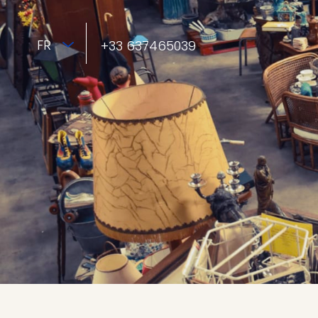
FR
+33 637465039