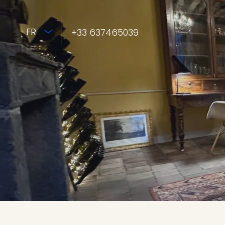
FR
+33 637465039