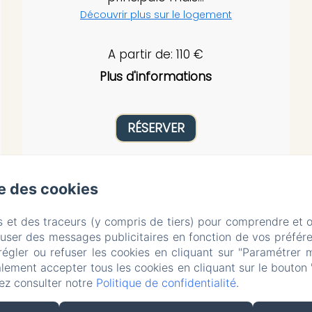
Découvrir plus sur le logement
A partir de: 110 €
Plus d'informations
RÉSERVER
se des cookies
ZONE BLEUE
s et des traceurs (y compris de tiers) pour comprendre et 
e confidentialité
Informations légales
Informations sur
fuser des messages publicitaires en fonction de vos préfére
5 Route de la Celle, Hyds, 03600, France
régler ou refuser les cookies en cliquant sur "Paramétrer 
pholmgaa@outlook.com
lement accepter tous les cookies en cliquant sur le bouton 
+33 637465039
ez consulter notre
Politique de confidentialité
.
+31 627014779